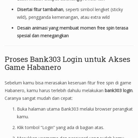
Disertai fitur tambahan
, seperti simbol lengket (sticky
wild), pengganda kemenangan, atau extra wild
Desain animasi yang membuat momen free spin terasa
spesial dan menegangkan
Proses Bank303 Login untuk Akses
Game Habanero
Sebelum kamu bisa merasakan keseruan fitur free spin di game
Habanero, kamu harus terlebih dahulu melakukan
bank303 login
.
Caranya sangat mudah dan cepat:
Buka halaman utama Bank303 melalui browser perangkat
kamu.
Klik tombol “Login” yang ada di bagian atas.