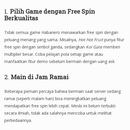
1.
Pilih Game dengan Free Spin
Berkualitas
Tidak semua game Habanero menawarkan free spin dengan
peluang menang yang sama. Misalnya,
Hot Hot Fruit
punya fitur
free spin dengan simbol ganda, sedangkan
Koi Gate
memberi
multiplier besar. Coba pelajari pola setiap game atau
manfaatkan fitur demo sebelum bermain dengan uang asli.
2.
Main di Jam Ramai
Beberapa pemain percaya bahwa bermain saat server sedang
ramai (seperti malam hari) bisa meningkatkan peluang
mendapatkan free spin lebih cepat. Meski ini belum terbukti
secara ilmiah, tidak ada salahnya mencoba untuk melihat
perbedaannya.