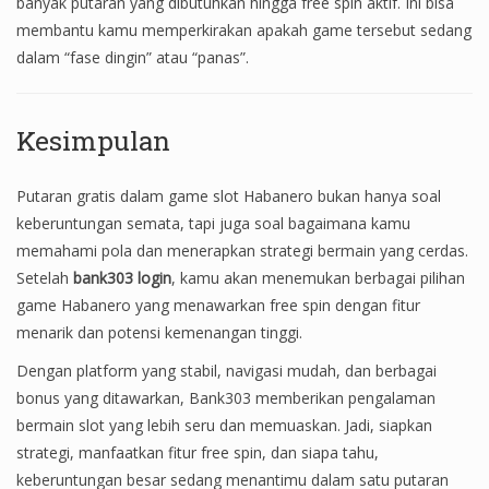
banyak putaran yang dibutuhkan hingga free spin aktif. Ini bisa
membantu kamu memperkirakan apakah game tersebut sedang
dalam “fase dingin” atau “panas”.
Kesimpulan
Putaran gratis dalam game slot Habanero bukan hanya soal
keberuntungan semata, tapi juga soal bagaimana kamu
memahami pola dan menerapkan strategi bermain yang cerdas.
Setelah
bank303 login
, kamu akan menemukan berbagai pilihan
game Habanero yang menawarkan free spin dengan fitur
menarik dan potensi kemenangan tinggi.
Dengan platform yang stabil, navigasi mudah, dan berbagai
bonus yang ditawarkan, Bank303 memberikan pengalaman
bermain slot yang lebih seru dan memuaskan. Jadi, siapkan
strategi, manfaatkan fitur free spin, dan siapa tahu,
keberuntungan besar sedang menantimu dalam satu putaran