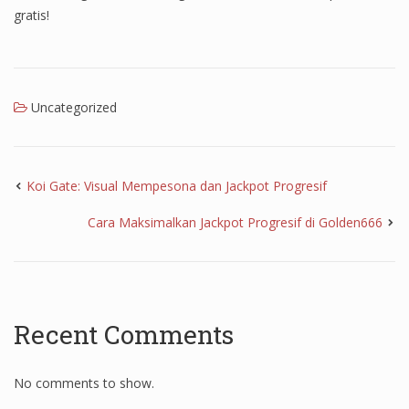
gratis!
Uncategorized
Koi Gate: Visual Mempesona dan Jackpot Progresif
Cara Maksimalkan Jackpot Progresif di Golden666
Recent Comments
No comments to show.