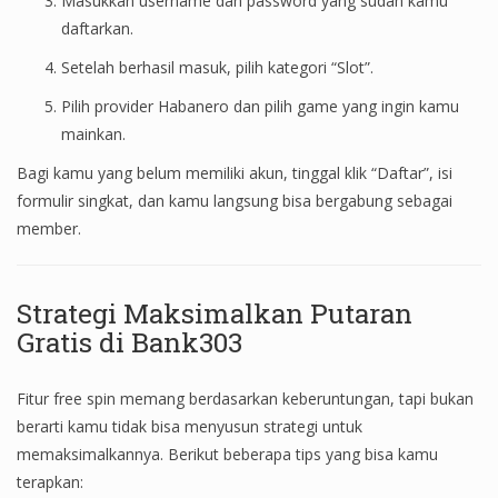
Masukkan username dan password yang sudah kamu
daftarkan.
Setelah berhasil masuk, pilih kategori “Slot”.
Pilih provider Habanero dan pilih game yang ingin kamu
mainkan.
Bagi kamu yang belum memiliki akun, tinggal klik “Daftar”, isi
formulir singkat, dan kamu langsung bisa bergabung sebagai
member.
Strategi Maksimalkan Putaran
Gratis di Bank303
Fitur free spin memang berdasarkan keberuntungan, tapi bukan
berarti kamu tidak bisa menyusun strategi untuk
memaksimalkannya. Berikut beberapa tips yang bisa kamu
terapkan: