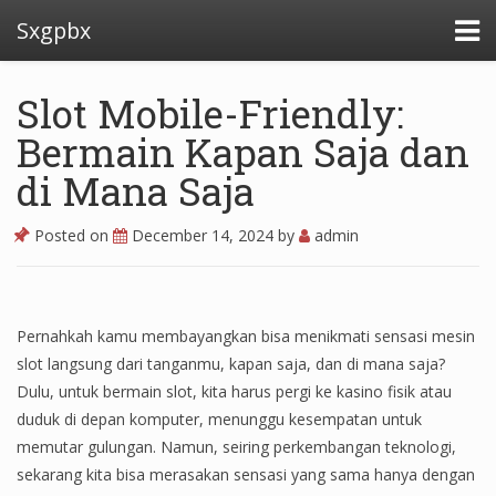
Sxgpbx
Slot Mobile-Friendly:
Bermain Kapan Saja dan
di Mana Saja
Posted on
December 14, 2024
by
admin
Pernahkah kamu membayangkan bisa menikmati sensasi mesin
slot langsung dari tanganmu, kapan saja, dan di mana saja?
Dulu, untuk bermain slot, kita harus pergi ke kasino fisik atau
duduk di depan komputer, menunggu kesempatan untuk
memutar gulungan. Namun, seiring perkembangan teknologi,
sekarang kita bisa merasakan sensasi yang sama hanya dengan