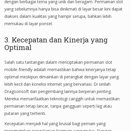
dengan berbagai tema yang unik dan beragam. Permainan slot
yang sebelumnya hanya bisa dinikmati di layar besar kini dapat
diakses dalam kualitas yang hampir serupa, bahkan lebih
memukau di layar ponsel.
3. Kecepatan dan Kinerja yang
Optimal
Salah satu tantangan dalam menciptakan permainan slot
mobile-friendly adalah memastikan bahwa kinerjanya tetap
optimal meskipun dimainkan di perangkat dengan layar yang
lebih kecil dan koneksi internet yang bervariasi. Di sinilah
Dragoonsoft dan pengembang lainnya berperan penting.
Mereka memanfaatkan teknologi canggih untuk memastikan
permainan tetap lancar, tanpa gangguan seperti lag atau
putaran yang terhenti.
Kecepatan menjadi hal yang krusial bagi pemain yang
menginginkan pengalaman bermain yang mulus. Dengan