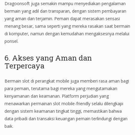
Dragoonsoft juga semakin mampu menyediakan pengalaman
bermain yang adil dan transparan, dengan sistem pembayaran
yang aman dan terjamin. Pemain dapat merasakan sensasi
menang besar, sama seperti yang mereka rasakan saat bermain
di komputer, namun dengan kemudahan mengaksesnya melalui
ponsel.
6. Akses yang Aman dan
Terpercaya
Bermain slot di perangkat mobile juga memberi rasa aman bagi
para pemain, terutama bagi mereka yang mengutamakan
kenyamanan dan keamanan. Platform perjudian yang
menawarkan permainan slot mobile-friendly selalu dilengkapi
dengan sistem keamanan tingkat tinggi, memastikan bahwa
data pribadi dan transaksi keuangan pemain terlindungi dengan
baik.