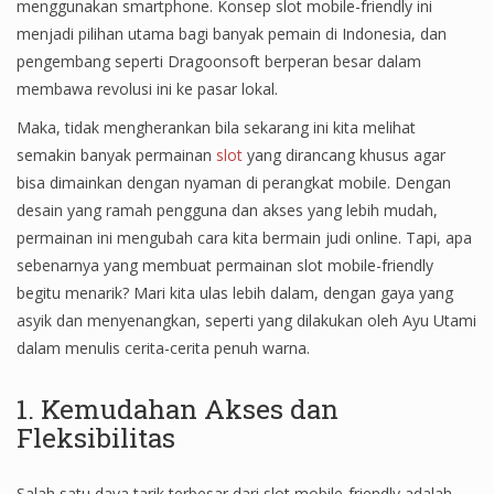
menggunakan smartphone. Konsep slot mobile-friendly ini
menjadi pilihan utama bagi banyak pemain di Indonesia, dan
pengembang seperti Dragoonsoft berperan besar dalam
membawa revolusi ini ke pasar lokal.
Maka, tidak mengherankan bila sekarang ini kita melihat
semakin banyak permainan
slot
yang dirancang khusus agar
bisa dimainkan dengan nyaman di perangkat mobile. Dengan
desain yang ramah pengguna dan akses yang lebih mudah,
permainan ini mengubah cara kita bermain judi online. Tapi, apa
sebenarnya yang membuat permainan slot mobile-friendly
begitu menarik? Mari kita ulas lebih dalam, dengan gaya yang
asyik dan menyenangkan, seperti yang dilakukan oleh Ayu Utami
dalam menulis cerita-cerita penuh warna.
1. Kemudahan Akses dan
Fleksibilitas
Salah satu daya tarik terbesar dari slot mobile-friendly adalah