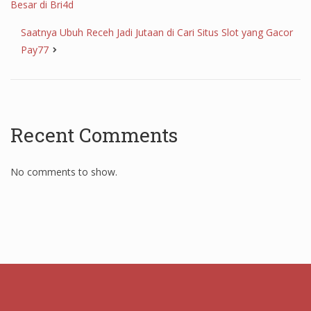
Besar di Bri4d
Saatnya Ubuh Receh Jadi Jutaan di Cari Situs Slot yang Gacor
Pay77
Recent Comments
No comments to show.