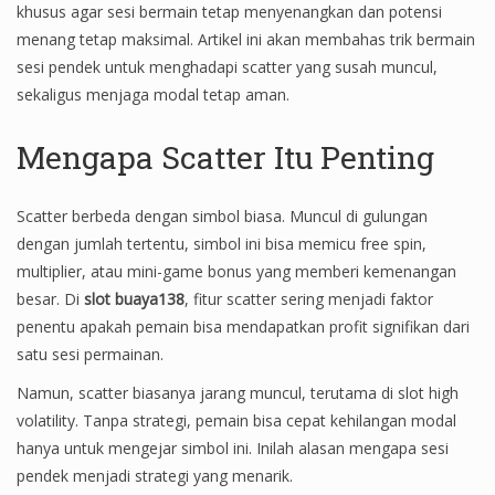
khusus agar sesi bermain tetap menyenangkan dan potensi
menang tetap maksimal. Artikel ini akan membahas trik bermain
sesi pendek untuk menghadapi scatter yang susah muncul,
sekaligus menjaga modal tetap aman.
Mengapa Scatter Itu Penting
Scatter berbeda dengan simbol biasa. Muncul di gulungan
dengan jumlah tertentu, simbol ini bisa memicu free spin,
multiplier, atau mini-game bonus yang memberi kemenangan
besar. Di
slot buaya138
, fitur scatter sering menjadi faktor
penentu apakah pemain bisa mendapatkan profit signifikan dari
satu sesi permainan.
Namun, scatter biasanya jarang muncul, terutama di slot high
volatility. Tanpa strategi, pemain bisa cepat kehilangan modal
hanya untuk mengejar simbol ini. Inilah alasan mengapa sesi
pendek menjadi strategi yang menarik.