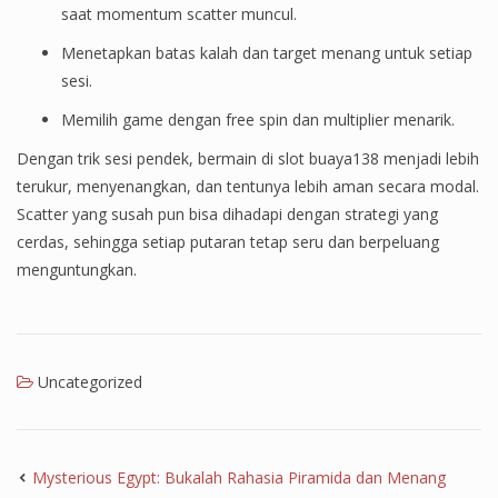
saat momentum scatter muncul.
Menetapkan batas kalah dan target menang untuk setiap
sesi.
Memilih game dengan free spin dan multiplier menarik.
Dengan trik sesi pendek, bermain di slot buaya138 menjadi lebih
terukur, menyenangkan, dan tentunya lebih aman secara modal.
Scatter yang susah pun bisa dihadapi dengan strategi yang
cerdas, sehingga setiap putaran tetap seru dan berpeluang
menguntungkan.
Uncategorized
Mysterious Egypt: Bukalah Rahasia Piramida dan Menang