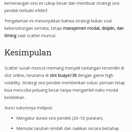
kemenangan sesi ini cukup besar dan membuat strategi sesi
pendek terbukti efektif.
Pengalaman ini menunjukkan bahwa strategi bukan soal
keberuntungan semata, tetapi
manajemen modal, disiplin, dan
timing
saat scatter muncul.
Kesimpulan
Scatter susah muncul memang menjadi tantangan tersendiri di
slot online, terutama di
slot buaya138
dengan game high
volatility. Strategi sesi pendek memberikan solusi: pemain tetap
bisa mencoba peluang besar tanpa mengambil risiko modal
berlebihan.
Kunci suksesnya meliputi:
Mengatur durasi sesi pendek (20–50 putaran).
Memulai taruhan rendah dan naikkan secara bertahap