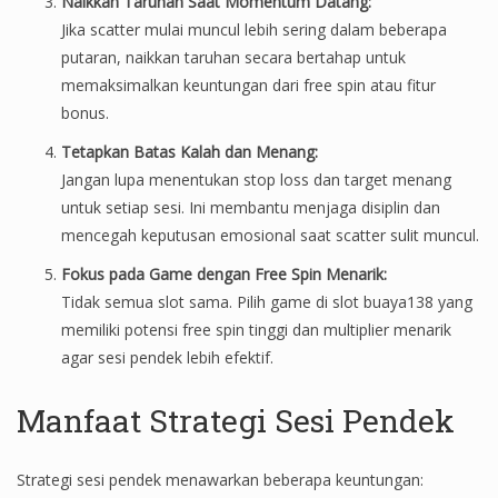
Naikkan Taruhan Saat Momentum Datang:
Jika scatter mulai muncul lebih sering dalam beberapa
putaran, naikkan taruhan secara bertahap untuk
memaksimalkan keuntungan dari free spin atau fitur
bonus.
Tetapkan Batas Kalah dan Menang:
Jangan lupa menentukan stop loss dan target menang
untuk setiap sesi. Ini membantu menjaga disiplin dan
mencegah keputusan emosional saat scatter sulit muncul.
Fokus pada Game dengan Free Spin Menarik:
Tidak semua slot sama. Pilih game di slot buaya138 yang
memiliki potensi free spin tinggi dan multiplier menarik
agar sesi pendek lebih efektif.
Manfaat Strategi Sesi Pendek
Strategi sesi pendek menawarkan beberapa keuntungan: