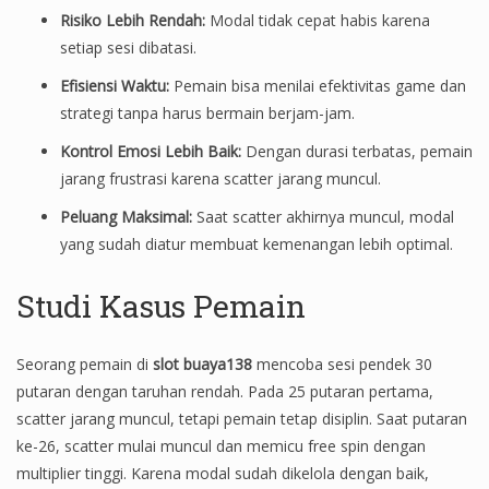
Risiko Lebih Rendah:
Modal tidak cepat habis karena
setiap sesi dibatasi.
Efisiensi Waktu:
Pemain bisa menilai efektivitas game dan
strategi tanpa harus bermain berjam-jam.
Kontrol Emosi Lebih Baik:
Dengan durasi terbatas, pemain
jarang frustrasi karena scatter jarang muncul.
Peluang Maksimal:
Saat scatter akhirnya muncul, modal
yang sudah diatur membuat kemenangan lebih optimal.
Studi Kasus Pemain
Seorang pemain di
slot buaya138
mencoba sesi pendek 30
putaran dengan taruhan rendah. Pada 25 putaran pertama,
scatter jarang muncul, tetapi pemain tetap disiplin. Saat putaran
ke-26, scatter mulai muncul dan memicu free spin dengan
multiplier tinggi. Karena modal sudah dikelola dengan baik,