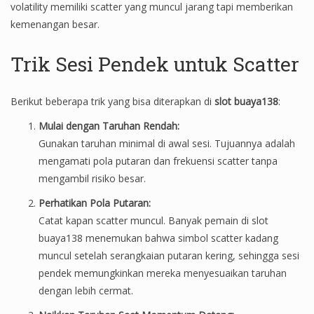
volatility memiliki scatter yang muncul jarang tapi memberikan
kemenangan besar.
Trik Sesi Pendek untuk Scatter
Berikut beberapa trik yang bisa diterapkan di
slot buaya138
:
Mulai dengan Taruhan Rendah:
Gunakan taruhan minimal di awal sesi. Tujuannya adalah
mengamati pola putaran dan frekuensi scatter tanpa
mengambil risiko besar.
Perhatikan Pola Putaran:
Catat kapan scatter muncul. Banyak pemain di slot
buaya138 menemukan bahwa simbol scatter kadang
muncul setelah serangkaian putaran kering, sehingga sesi
pendek memungkinkan mereka menyesuaikan taruhan
dengan lebih cermat.