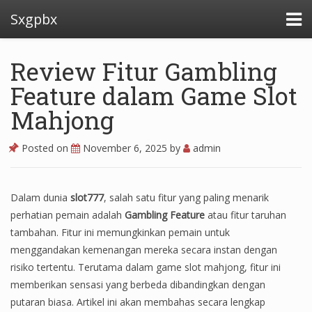
Sxgpbx
Review Fitur Gambling
Feature dalam Game Slot
Mahjong
Posted on
November 6, 2025
by
admin
Dalam dunia
slot777
, salah satu fitur yang paling menarik
perhatian pemain adalah
Gambling Feature
atau fitur taruhan
tambahan. Fitur ini memungkinkan pemain untuk
menggandakan kemenangan mereka secara instan dengan
risiko tertentu. Terutama dalam game slot mahjong, fitur ini
memberikan sensasi yang berbeda dibandingkan dengan
putaran biasa. Artikel ini akan membahas secara lengkap