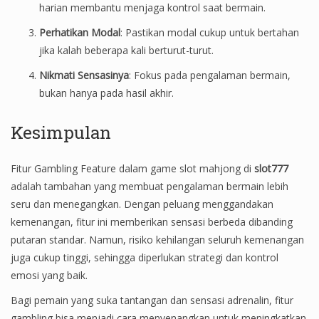
harian membantu menjaga kontrol saat bermain.
Perhatikan Modal
: Pastikan modal cukup untuk bertahan
jika kalah beberapa kali berturut-turut.
Nikmati Sensasinya
: Fokus pada pengalaman bermain,
bukan hanya pada hasil akhir.
Kesimpulan
Fitur Gambling Feature dalam game slot mahjong di
slot777
adalah tambahan yang membuat pengalaman bermain lebih
seru dan menegangkan. Dengan peluang menggandakan
kemenangan, fitur ini memberikan sensasi berbeda dibanding
putaran standar. Namun, risiko kehilangan seluruh kemenangan
juga cukup tinggi, sehingga diperlukan strategi dan kontrol
emosi yang baik.
Bagi pemain yang suka tantangan dan sensasi adrenalin, fitur
gambling bisa menjadi cara menyenangkan untuk meningkatkan