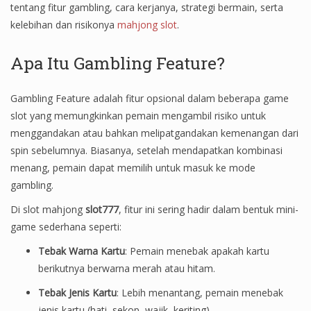
tentang fitur gambling, cara kerjanya, strategi bermain, serta
kelebihan dan risikonya
mahjong slot
.
Apa Itu Gambling Feature?
Gambling Feature adalah fitur opsional dalam beberapa game
slot yang memungkinkan pemain mengambil risiko untuk
menggandakan atau bahkan melipatgandakan kemenangan dari
spin sebelumnya. Biasanya, setelah mendapatkan kombinasi
menang, pemain dapat memilih untuk masuk ke mode
gambling.
Di slot mahjong
slot777
, fitur ini sering hadir dalam bentuk mini-
game sederhana seperti:
Tebak Warna Kartu
: Pemain menebak apakah kartu
berikutnya berwarna merah atau hitam.
Tebak Jenis Kartu
: Lebih menantang, pemain menebak
jenis kartu (hati, sekop, wajik, keriting).