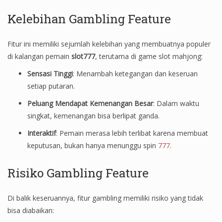
Kelebihan Gambling Feature
Fitur ini memiliki sejumlah kelebihan yang membuatnya populer
di kalangan pemain
slot777
, terutama di game slot mahjong:
Sensasi Tinggi
: Menambah ketegangan dan keseruan
setiap putaran.
Peluang Mendapat Kemenangan Besar
: Dalam waktu
singkat, kemenangan bisa berlipat ganda.
Interaktif
: Pemain merasa lebih terlibat karena membuat
keputusan, bukan hanya menunggu spin
777
.
Risiko Gambling Feature
Di balik keseruannya, fitur gambling memiliki risiko yang tidak
bisa diabaikan: