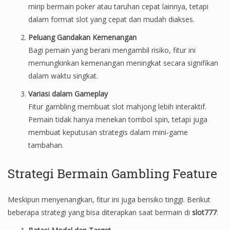
mirip bermain poker atau taruhan cepat lainnya, tetapi
dalam format slot yang cepat dan mudah diakses.
Peluang Gandakan Kemenangan
Bagi pemain yang berani mengambil risiko, fitur ini
memungkinkan kemenangan meningkat secara signifikan
dalam waktu singkat.
Variasi dalam Gameplay
Fitur gambling membuat slot mahjong lebih interaktif.
Pemain tidak hanya menekan tombol spin, tetapi juga
membuat keputusan strategis dalam mini-game
tambahan.
Strategi Bermain Gambling Feature
Meskipun menyenangkan, fitur ini juga berisiko tinggi. Berikut
beberapa strategi yang bisa diterapkan saat bermain di
slot777
: