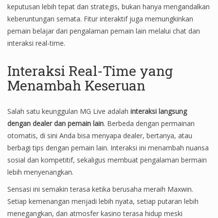
keputusan lebih tepat dan strategis, bukan hanya mengandalkan
keberuntungan semata. Fitur interaktif juga memungkinkan
pemain belajar dari pengalaman pemain lain melalui chat dan
interaksi real-time.
Interaksi Real-Time yang
Menambah Keseruan
Salah satu keunggulan MG Live adalah
interaksi langsung
dengan dealer dan pemain lain
. Berbeda dengan permainan
otomatis, di sini Anda bisa menyapa dealer, bertanya, atau
berbagi tips dengan pemain lain. Interaksi ini menambah nuansa
sosial dan kompetitif, sekaligus membuat pengalaman bermain
lebih menyenangkan.
Sensasi ini semakin terasa ketika berusaha meraih Maxwin.
Setiap kemenangan menjadi lebih nyata, setiap putaran lebih
menegangkan, dan atmosfer kasino terasa hidup meski