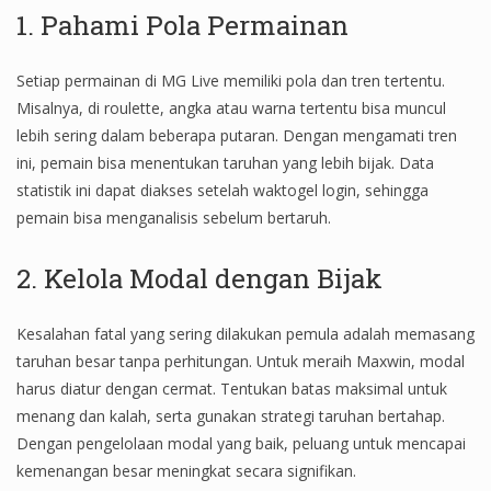
1. Pahami Pola Permainan
Setiap permainan di MG Live memiliki pola dan tren tertentu.
Misalnya, di roulette, angka atau warna tertentu bisa muncul
lebih sering dalam beberapa putaran. Dengan mengamati tren
ini, pemain bisa menentukan taruhan yang lebih bijak. Data
statistik ini dapat diakses setelah waktogel login, sehingga
pemain bisa menganalisis sebelum bertaruh.
2. Kelola Modal dengan Bijak
Kesalahan fatal yang sering dilakukan pemula adalah memasang
taruhan besar tanpa perhitungan. Untuk meraih Maxwin, modal
harus diatur dengan cermat. Tentukan batas maksimal untuk
menang dan kalah, serta gunakan strategi taruhan bertahap.
Dengan pengelolaan modal yang baik, peluang untuk mencapai
kemenangan besar meningkat secara signifikan.