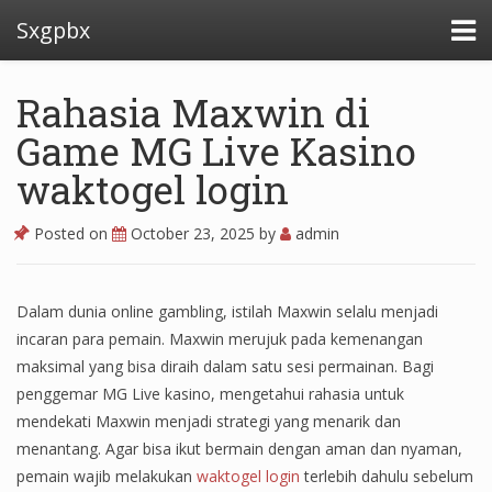
Sxgpbx
Rahasia Maxwin di
Game MG Live Kasino
waktogel login
Posted on
October 23, 2025
by
admin
Dalam dunia online gambling, istilah Maxwin selalu menjadi
incaran para pemain. Maxwin merujuk pada kemenangan
maksimal yang bisa diraih dalam satu sesi permainan. Bagi
penggemar MG Live kasino, mengetahui rahasia untuk
mendekati Maxwin menjadi strategi yang menarik dan
menantang. Agar bisa ikut bermain dengan aman dan nyaman,
pemain wajib melakukan
waktogel login
terlebih dahulu sebelum