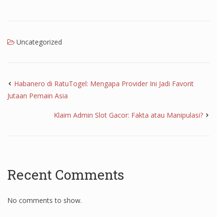
Uncategorized
Habanero di RatuTogel: Mengapa Provider Ini Jadi Favorit
Jutaan Pemain Asia
Klaim Admin Slot Gacor: Fakta atau Manipulasi?
Recent Comments
No comments to show.