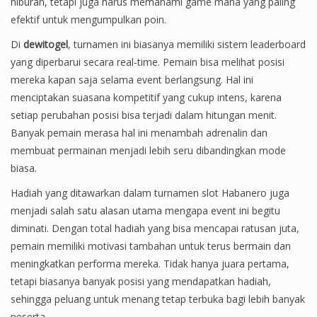
hiburan, tetapi juga harus memahami game mana yang paling
efektif untuk mengumpulkan poin.
Di
dewitogel
, turnamen ini biasanya memiliki sistem leaderboard
yang diperbarui secara real-time. Pemain bisa melihat posisi
mereka kapan saja selama event berlangsung. Hal ini
menciptakan suasana kompetitif yang cukup intens, karena
setiap perubahan posisi bisa terjadi dalam hitungan menit.
Banyak pemain merasa hal ini menambah adrenalin dan
membuat permainan menjadi lebih seru dibandingkan mode
biasa.
Hadiah yang ditawarkan dalam turnamen slot Habanero juga
menjadi salah satu alasan utama mengapa event ini begitu
diminati. Dengan total hadiah yang bisa mencapai ratusan juta,
pemain memiliki motivasi tambahan untuk terus bermain dan
meningkatkan performa mereka. Tidak hanya juara pertama,
tetapi biasanya banyak posisi yang mendapatkan hadiah,
sehingga peluang untuk menang tetap terbuka bagi lebih banyak
peserta.