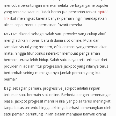
mencoba peruntungan mereka melalui berbagai game populer
yang tersedia saat ini. Tidak heran jika pencarian terkait
cipit88
link
ikut meningkat karena banyak pemain ingin mendapatkan
akses cepat menuju permainan favorit mereka.
MG Live dikenal sebagai salah satu provider yang cukup aktif
menghadirkan inovasi baru di dunia slot online. Mulai dari
tampilan visual yang modern, efek animasi yang memanjakan
mata, hingga fitur bonus interaktif membuat pengalaman
bermain terasa lebih hidup. Salah satu daya tarik terbesar dari
provider ini adalah fitur progressive jackpot yang nilainya terus
bertambah seiring meningkatnya jumlah pemain yang ikut
bermain.
Bagi sebagian pemain, progressive jackpot adalah impian
terbesar saat bermain slot online. Berbeda dengan kemenangan
biasa, jackpot progresif memiliki nilai yang bisa terus meningkat
tanpa batas tertentu hingga akhirnya berhasil dimenangkan oleh
satu pemain beruntung. Inilah alasan mengapa banyak orang