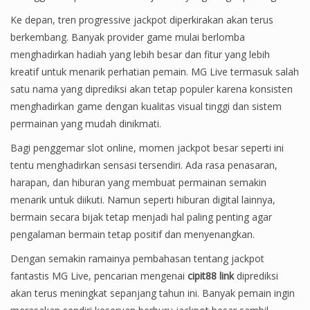
Ke depan, tren progressive jackpot diperkirakan akan terus
berkembang. Banyak provider game mulai berlomba
menghadirkan hadiah yang lebih besar dan fitur yang lebih
kreatif untuk menarik perhatian pemain. MG Live termasuk salah
satu nama yang diprediksi akan tetap populer karena konsisten
menghadirkan game dengan kualitas visual tinggi dan sistem
permainan yang mudah dinikmati.
Bagi penggemar slot online, momen jackpot besar seperti ini
tentu menghadirkan sensasi tersendiri. Ada rasa penasaran,
harapan, dan hiburan yang membuat permainan semakin
menarik untuk diikuti. Namun seperti hiburan digital lainnya,
bermain secara bijak tetap menjadi hal paling penting agar
pengalaman bermain tetap positif dan menyenangkan.
Dengan semakin ramainya pembahasan tentang jackpot
fantastis MG Live, pencarian mengenai
cipit88 link
diprediksi
akan terus meningkat sepanjang tahun ini. Banyak pemain ingin