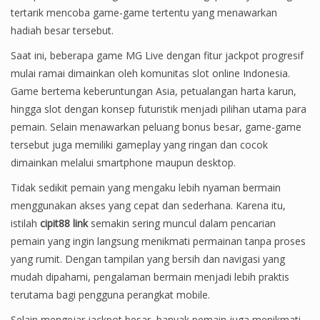
tertarik mencoba game-game tertentu yang menawarkan
hadiah besar tersebut.
Saat ini, beberapa game MG Live dengan fitur jackpot progresif
mulai ramai dimainkan oleh komunitas slot online Indonesia.
Game bertema keberuntungan Asia, petualangan harta karun,
hingga slot dengan konsep futuristik menjadi pilihan utama para
pemain. Selain menawarkan peluang bonus besar, game-game
tersebut juga memiliki gameplay yang ringan dan cocok
dimainkan melalui smartphone maupun desktop.
Tidak sedikit pemain yang mengaku lebih nyaman bermain
menggunakan akses yang cepat dan sederhana. Karena itu,
istilah
cipit88 link
semakin sering muncul dalam pencarian
pemain yang ingin langsung menikmati permainan tanpa proses
yang rumit. Dengan tampilan yang bersih dan navigasi yang
mudah dipahami, pengalaman bermain menjadi lebih praktis
terutama bagi pengguna perangkat mobile.
Selain mengejar jackpot besar, banyak pemain juga menikmati