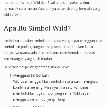
memahami simbol Wild dan Scatter di slot
poker online
,
termasuk cara memanfaatkannya untuk strategi bermain yang
lebih efektif.
Apa Itu Simbol Wild?
Simbol Wild adalah simbol serbaguna yang dapat menggantikan
simbol lain pada gulungan, mirip seperti joker dalam kartu.
Fungsinya utama adalah membantu membentuk kombinasi
kemenangan yang lebih mudah.
Beberapa hal penting tentang simbol Wild:
Mengganti Simbol Lain
Wild bisa menggantikan simbol biasa untuk melengkapi
kombinasi menang. Misalnya, jika satu kombinasi
membutuhkan tiga simbol yang sama, Wild dapat
menggantikan simbol yang hilang.