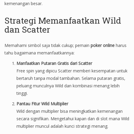
kemenangan besar.
Strategi Memanfaatkan Wild
dan Scatter
Memahami simbol saja tidak cukup; pemain
poker online
harus
tahu bagaimana memanfaatkannya:
Manfaatkan Putaran Gratis dari Scatter
Free spin yang dipicu Scatter memberi kesempatan untuk
bertaruh tanpa modal tambahan. Selama putaran gratis,
peluang munculnya Wild dan kombinasi menang lebih
tinggi.
Pantau Fitur Wild Multiplier
Wild dengan multiplier bisa meningkatkan kemenangan
secara signifikan. Mengetahui kapan dan di slot mana Wild
multiplier muncul adalah kunci strategi menang.