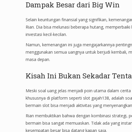
Dampak Besar dari Big Win
Selain keuntungan finansial yang signifikan, kemenang
Rian. Dia bisa melunasi beberapa hutang, memperbaiki
investasi kecil-kecilan.
Namun, kemenangan ini juga mengajarkannya pentingny
menggunakan semua uangnya untuk berjudi kembali, me
masa depan.
Kisah Ini Bukan Sekadar Tent
Meski soal uang jelas menjadi poin utama dalam cerita 
khususnya di platform seperti slot gajah138, adalah s
bermain slot bisa menjadi aktivitas yang menyenangka
Rian membuktikan bahwa dengan kombinasi strategi, p
bermain bisa sangat memuaskan. Tidak ada yang instan da
kesempatan besar bisa datang kapan saja.