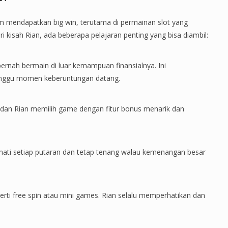
 mendapatkan big win, terutama di permainan slot yang
kisah Rian, ada beberapa pelajaran penting yang bisa diambil:
ernah bermain di luar kemampuan finansialnya. Ini
unggu momen keberuntungan datang.
dan Rian memilih game dengan fitur bonus menarik dan
kmati setiap putaran dan tetap tenang walau kemenangan besar
eperti free spin atau mini games. Rian selalu memperhatikan dan