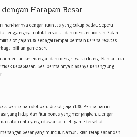
a dengan Harapan Besar
 hari-harinya dengan rutinitas yang cukup padat. Seperti
 senggangnya untuk bersantai dan mencari hiburan. Salah
milih slot gajah138 sebagai tempat bermain karena reputasi
bagai pilihan game seru.
adar mencari kesenangan dan mengisi waktu luang. Namun, dia
ar tidak kebablasan. Sesi bermainnya biasanya berlangsung
n.
u permainan slot baru di slot gajah138. Permainan ini
si yang hidup dan fitur bonus yang menjanjikan. Dengan
ati alur cerita yang ditawarkan oleh game tersebut.
 kemenangan besar yang muncul. Namun, Rian tetap sabar dan