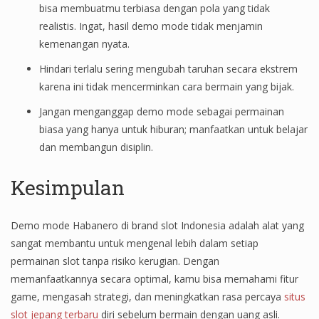
bisa membuatmu terbiasa dengan pola yang tidak
realistis. Ingat, hasil demo mode tidak menjamin
kemenangan nyata.
Hindari terlalu sering mengubah taruhan secara ekstrem
karena ini tidak mencerminkan cara bermain yang bijak.
Jangan menganggap demo mode sebagai permainan
biasa yang hanya untuk hiburan; manfaatkan untuk belajar
dan membangun disiplin.
Kesimpulan
Demo mode Habanero di brand slot Indonesia adalah alat yang
sangat membantu untuk mengenal lebih dalam setiap
permainan slot tanpa risiko kerugian. Dengan
memanfaatkannya secara optimal, kamu bisa memahami fitur
game, mengasah strategi, dan meningkatkan rasa percaya
situs
slot jepang terbaru
diri sebelum bermain dengan uang asli.