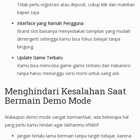
Tidak perlu registrasi atau deposit, cukup klik dan mainkan
kapan saja.
Interface yang Ramah Pengguna
Brand slot biasanya menyediakan tampilan yang mudah
dimengerti sehingga kamu bisa fokus belajar tanpa
bingung.
Update Game Terbaru
Kamu bisa mencoba game-game terbaru dari Habanero
tanpa harus menunggu versi resmi untuk uang asli.
Menghindari Kesalahan Saat
Bermain Demo Mode
Walaupun demo mode sangat bermanfaat, ada beberapa hal
yang perlu kamu hindari agar latihanmu efektif:
Jangan terlalu lama bermain tanpa target belajar, karena